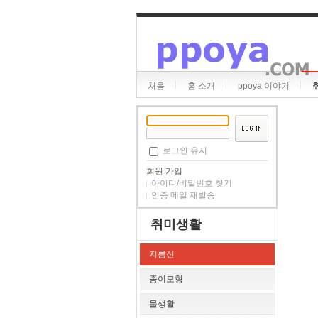
처음
홈 소개
ppoya 이야기
로그인 유지
회원 가입
아이디/비밀번호 찾기
인증 메일 재발송
취미생활
지름신
종이모형
물생활