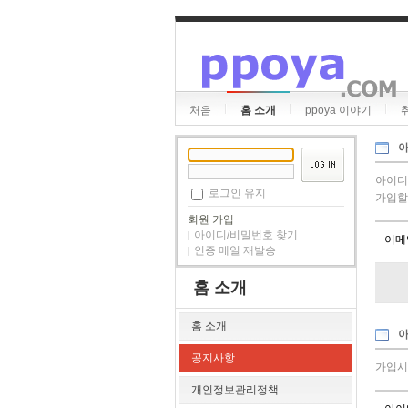
처음
홈 소개
ppoya 이야기
아
아이디
로그인 유지
가입할
회원 가입
아이디/비밀번호 찾기
이메
인증 메일 재발송
홈 소개
홈 소개
아
공지사항
가입시
개인정보관리정책