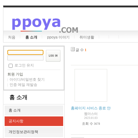
처음
홈 소개
ppoya 이야기
취미생활
글 수
1
로그인 유지
회원 가입
아이디/비밀번호 찾기
인증 메일 재발송
홈 소개
홈페이지 서비스 종료 안내
홈 소개
웹마스터
2023.01.03
공지사항
조회 수
3678
개인정보관리정책